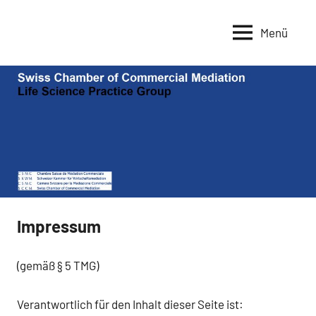
Zum
Inhalt
Menü
SCCM
Your
springen
story,
–
beautifully
Life
told
–
Science
Created
Mediation
with
Group
WordPress
managed
–
by
SKWM
IONOS
Impressum
(gemäß § 5 TMG)
Verantwortlich für den Inhalt dieser Seite ist: